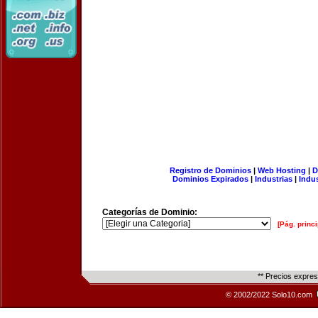
Registro de Dominios
|
Web Hosting
|
D
Dominios Expirados
|
Industrias
|
Indu
Categorías de Dominio:
[Pág. princi
** Precios expre
© 2002/2022 Solo10.com