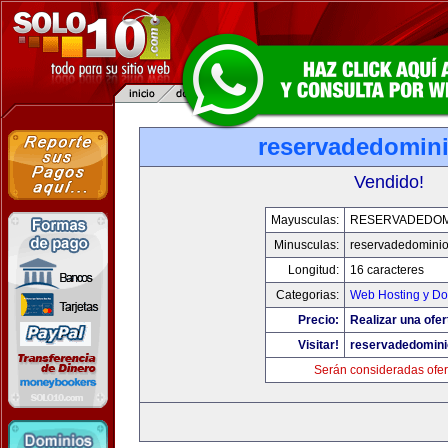
reservadedomin
Vendido!
Mayusculas:
RESERVADEDOM
Minusculas:
reservadedomini
Longitud:
16 caracteres
Categorias:
Web Hosting y Do
Precio:
Realizar una ofer
Visitar!
reservadedomin
Serán consideradas ofer