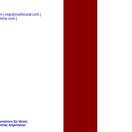
om
|
registrovehicular.com
|
lvino.com
|
ominios En Venta
strias Argentinas