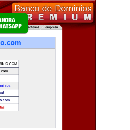
io.com
INIO.COM
o.com
minios
ta!
io.com
tas