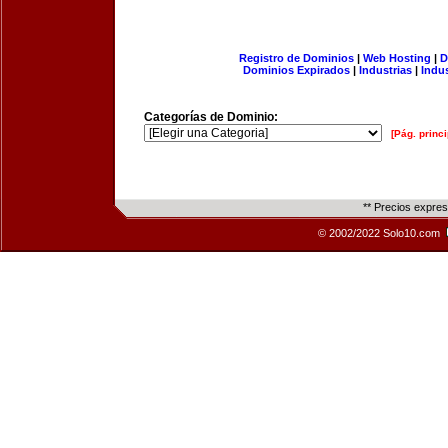
Registro de Dominios
|
Web Hosting
|
D
Dominios Expirados
|
Industrias
|
Indu
Categorías de Dominio:
[Pág. princi
** Precios expre
© 2002/2022 Solo10.com