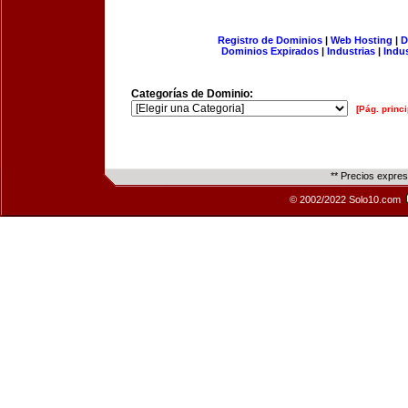
Registro de Dominios
|
Web Hosting
|
D
Dominios Expirados
|
Industrias
|
Indu
Categorías de Dominio:
[Pág. princi
** Precios expre
© 2002/2022 Solo10.com