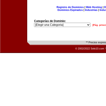
Registro de Dominios
|
Web Hosting
|
D
Dominios Expirados
|
Industrias
|
Indu
Categorías de Dominio:
[Pág. princi
** Precios expre
© 2002/2022 Solo10.com