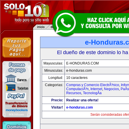
e-Honduras.
El dueño de este dominio lo ha
Mayusculas:
E-HONDURAS.COM
Minusculas:
e-honduras.com
Longitud:
10 caracteres
Categorias:
Compras y Comercio ElectrÃ³nico
,
Infor
ComputaciÃ³n
,
Internet
,
Negocios
,
PaÃ­
Recursos
,
TecnologÃ­a
Precio:
Realizar una oferta!
Visitar!
e-honduras.com
Serán consideradas ofer