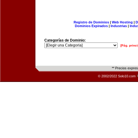
Registro de Dominios
|
Web Hosting
|
D
Dominios Expirados
|
Industrias
|
Indu
Categorías de Dominio:
[Pág. princi
** Precios expre
© 2002/2022 Solo10.com