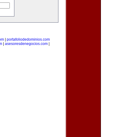
com
|
portafoliodedominios.com
om
|
asesoresdenegocios.com
|