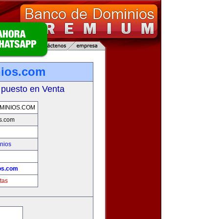
nios.com
 puesto en Venta
MINIOS.COM
os.com
nios
!
os.com
tas