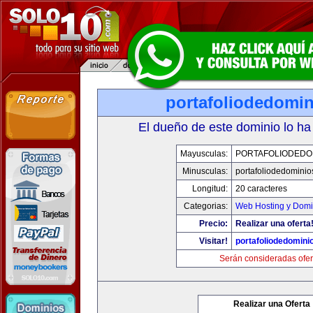
portafoliodedomi
El dueño de este dominio lo ha
Mayusculas:
PORTAFOLIODEDO
Minusculas:
portafoliodedomini
Longitud:
20 caracteres
Categorias:
Web Hosting y Domi
Precio:
Realizar una oferta
Visitar!
portafoliodedomini
Serán consideradas ofer
Realizar una Oferta