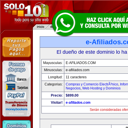
e-Afiliados.
El dueño de este dominio lo ha
Mayusculas:
E-AFILIADOS.COM
Minusculas:
e-afiliados.com
Longitud:
11 caracteres
Categorias:
Compras y Comercio ElectrÃ³nico
,
Info
Negocios
,
Web Hosting y Dominios
Precio:
$899.00
Visitar!
e-afiliados.com
Serán consideradas ofer