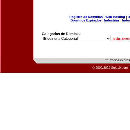
Registro de Dominios
|
Web Hosting
|
D
Dominios Expirados
|
Industrias
|
Indu
Categorías de Dominio:
[Pág. princi
** Precios expre
© 2002/2022 Solo10.com