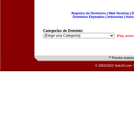
Registro de Dominios
|
Web Hosting
|
D
Dominios Expirados
|
Industrias
|
Indu
Categorías de Dominio:
[Pág. princi
** Precios expre
© 2002/2022 Solo10.com