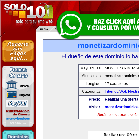
monetizardomin
El dueño de este dominio lo ha
Mayusculas:
MONETIZARDOMIN
Minusculas:
monetizardominios
Longitud:
17 caracteres
Categorias:
Internet
,
Web Hostin
Precio:
Realizar una oferta
Visitar!
monetizardominio
Serán consideradas ofer
Realizar una Oferta