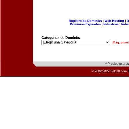
Registro de Dominios
|
Web Hosting
|
D
Dominios Expirados
|
Industrias
|
Indu
Categorías de Dominio:
[Pág. princi
** Precios expre
© 2002/2022 Solo10.com