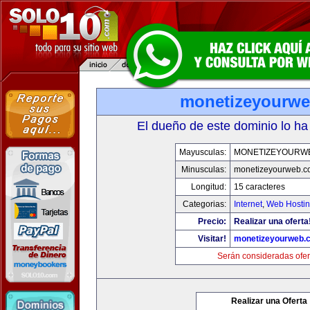
monetizeyourw
El dueño de este dominio lo ha
Mayusculas:
MONETIZEYOURW
Minusculas:
monetizeyourweb.
Longitud:
15 caracteres
Categorias:
Internet
,
Web Hostin
Precio:
Realizar una oferta
Visitar!
monetizeyourweb.
Serán consideradas ofer
Realizar una Oferta