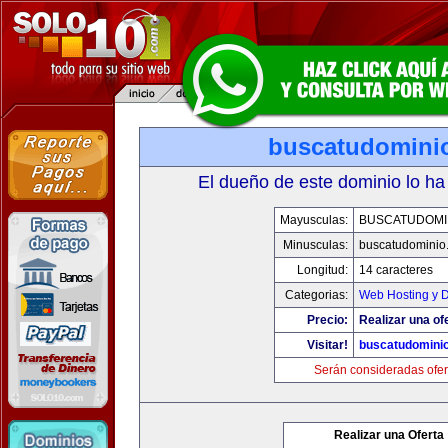
buscatudomini
El dueño de este dominio lo ha
Mayusculas:
BUSCATUDOMI
Minusculas:
buscatudominio
Longitud:
14 caracteres
Categorias:
Web Hosting y 
Precio:
Realizar una of
Visitar!
buscatudomini
Serán consideradas ofer
Realizar una Oferta