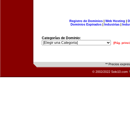
Registro de Dominios
|
Web Hosting
|
D
Dominios Expirados
|
Industrias
|
Indu
Categorías de Dominio:
[Pág. princi
** Precios expre
© 2002/2022 Solo10.com