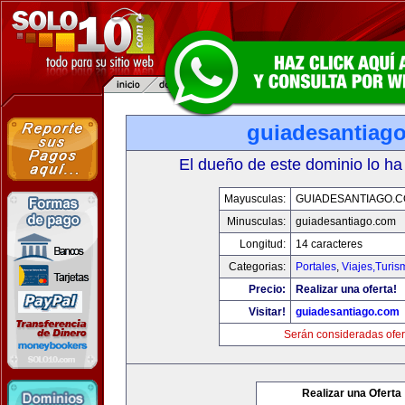
guiadesantiag
El dueño de este dominio lo ha
Mayusculas:
GUIADESANTIAGO.
Minusculas:
guiadesantiago.com
Longitud:
14 caracteres
Categorias:
Portales
,
Viajes,Turi
Precio:
Realizar una oferta!
Visitar!
guiadesantiago.com
Serán consideradas ofer
Realizar una Oferta