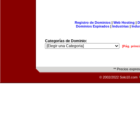
Registro de Dominios
|
Web Hosting
|
D
Dominios Expirados
|
Industrias
|
Indu
Categorías de Dominio:
[Pág. princi
** Precios expre
© 2002/2022 Solo10.com