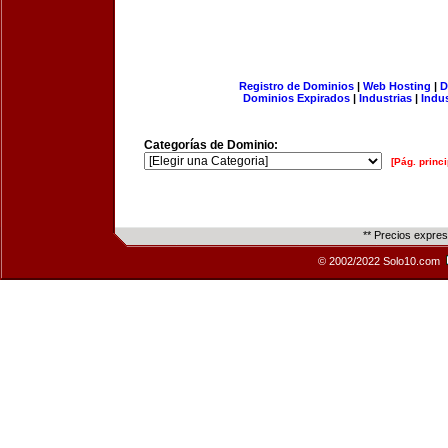
Registro de Dominios
|
Web Hosting
|
D
Dominios Expirados
|
Industrias
|
Indu
Categorías de Dominio:
[Pág. princi
** Precios expre
© 2002/2022 Solo10.com