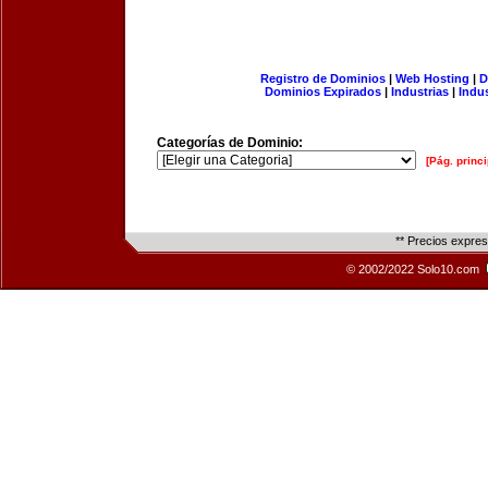
Registro de Dominios
|
Web Hosting
|
D
Dominios Expirados
|
Industrias
|
Indu
Categorías de Dominio:
[Pág. princi
** Precios expre
© 2002/2022 Solo10.com