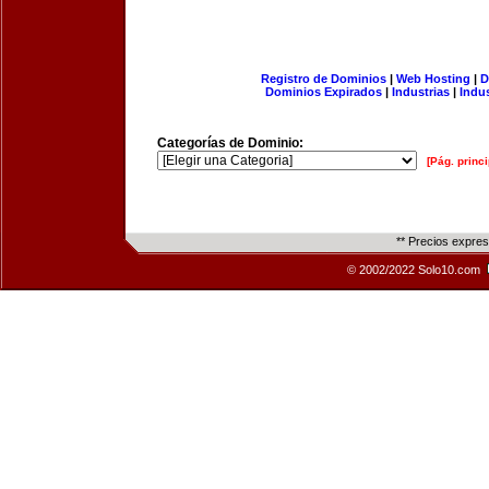
Registro de Dominios
|
Web Hosting
|
D
Dominios Expirados
|
Industrias
|
Indu
Categorías de Dominio:
[Pág. princi
** Precios expre
© 2002/2022 Solo10.com