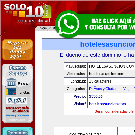
hotelesasuncio
El dueño de este dominio lo ha
Mayusculas:
HOTELESASUNCION.COM
Minusculas:
hotelesasuncion.com
Longitud:
15 caracteres
Categorias:
PaÃ­ses y Ciudades
,
Viajes
Precio:
$550.00
Visitar!
hotelesasuncion.com
Serán consideradas ofer
R