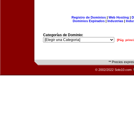
Registro de Dominios
|
Web Hosting
|
D
Dominios Expirados
|
Industrias
|
Indu
Categorías de Dominio:
[Pág. princi
** Precios expre
© 2002/2022 Solo10.com