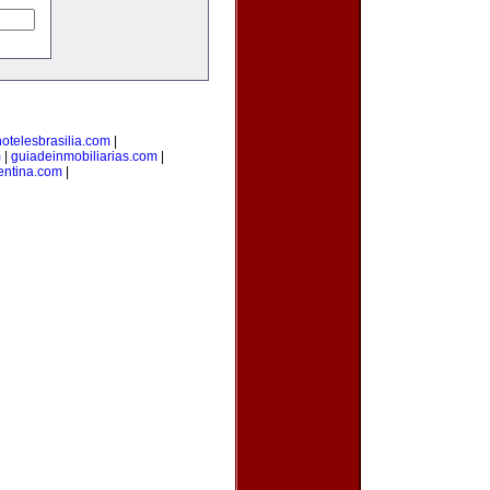
hotelesbrasilia.com
|
m
|
guiadeinmobiliarias.com
|
gentina.com
|