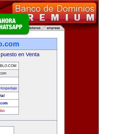
o.com
 puesto en Venta
BLO.COM
.com
 Hospedaje
ta!
o.com
tas