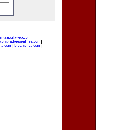
entasporlaweb.com
|
compradoresenlinea.com
|
nta.com
|
foroamerica.com
|