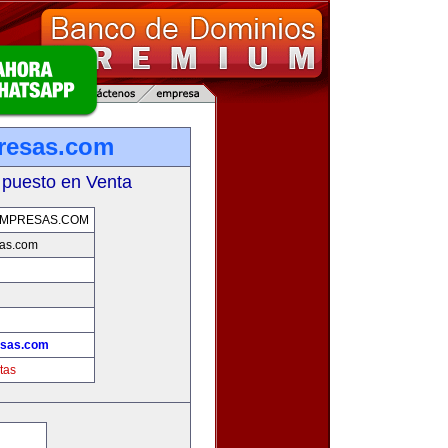
resas.com
 puesto en Venta
EMPRESAS.COM
sas.com
esas.com
tas