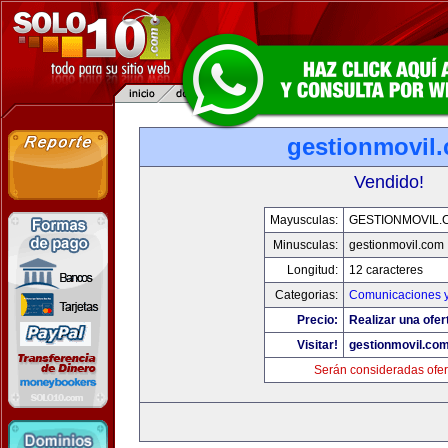
gestionmovil
Vendido!
Mayusculas:
GESTIONMOVIL.
Minusculas:
gestionmovil.com
Longitud:
12 caracteres
Categorias:
Comunicaciones y
Precio:
Realizar una ofer
Visitar!
gestionmovil.co
Serán consideradas ofer