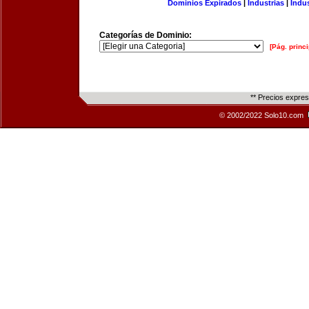
Dominios Expirados
|
Industrias
|
Indu
Categorías de Dominio:
[Pág. princi
** Precios expre
© 2002/2022 Solo10.com