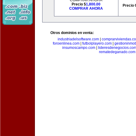
COMPRAR AHORA
Precio $
1,800.00
Precio 
COMPRAR AHORA
Otros dominios en venta:
industriadelsoftware.com
|
comprarviviendas.c
foroenlinea.com
|
futbolplayero.com
|
gestioninmob
insumoscampo.com
|
lideresdenegocios.co
rematedeganado.com