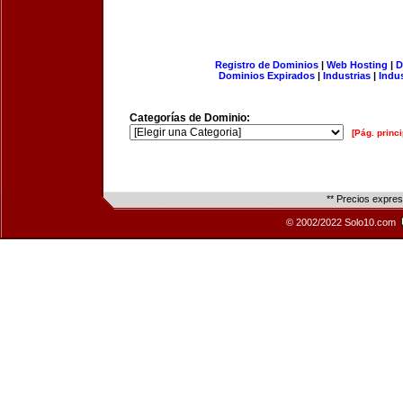
Registro de Dominios
|
Web Hosting
|
D
Dominios Expirados
|
Industrias
|
Indu
Categorías de Dominio:
[Pág. princi
** Precios expre
© 2002/2022 Solo10.com