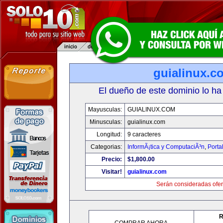
guialinux.c
El dueño de este dominio lo ha
Mayusculas:
GUIALINUX.COM
Minusculas:
guialinux.com
Longitud:
9 caracteres
Categorias:
InformÃ¡tica y ComputaciÃ³n
,
Porta
Precio:
$1,800.00
Visitar!
guialinux.com
Serán consideradas ofer
R