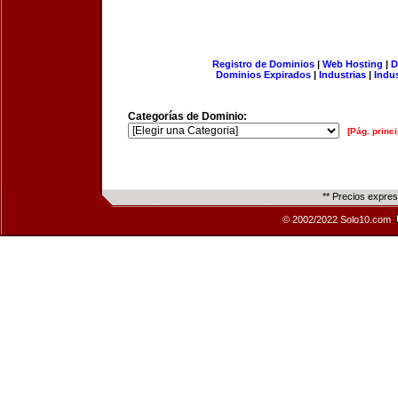
Registro de Dominios
|
Web Hosting
|
D
Dominios Expirados
|
Industrias
|
Indu
Categorías de Dominio:
[Pág. princi
** Precios expre
© 2002/2022 Solo10.com