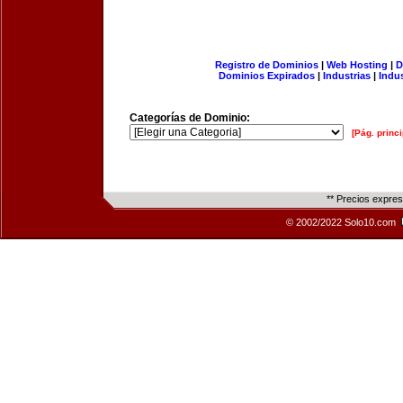
Registro de Dominios
|
Web Hosting
|
D
Dominios Expirados
|
Industrias
|
Indu
Categorías de Dominio:
[Pág. princi
** Precios expre
© 2002/2022 Solo10.com