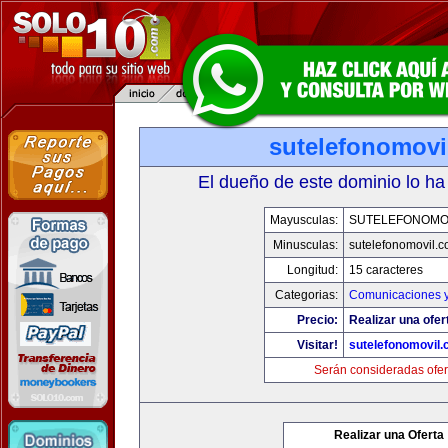
sutelefonomovi
El dueño de este dominio lo ha
Mayusculas:
SUTELEFONOMO
Minusculas:
sutelefonomovil.
Longitud:
15 caracteres
Categorias:
Comunicaciones y
Precio:
Realizar una ofer
Visitar!
sutelefonomovil
Serán consideradas ofer
Realizar una Oferta