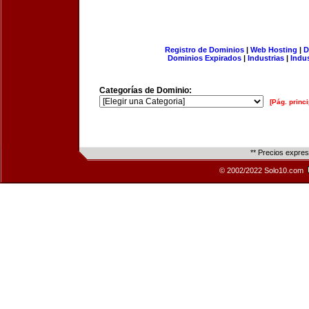
Registro de Dominios
|
Web Hosting
|
D
Dominios Expirados
|
Industrias
|
Indu
Categorías de Dominio:
[Pág. princi
** Precios expre
© 2002/2022 Solo10.com