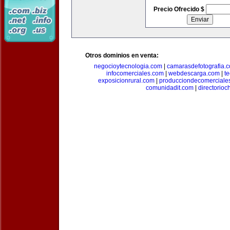
Precio Ofrecido $
Otros dominios en venta:
negocioytecnologia.com
|
camarasdefotografia.
infocomerciales.com
|
webdescarga.com
|
t
exposicionrural.com
|
producciondecomerciale
comunidadit.com
|
directorioc