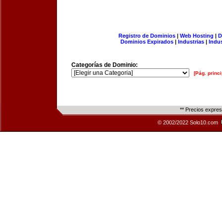
Registro de Dominios
|
Web Hosting
|
D
Dominios Expirados
|
Industrias
|
Indu
Categorías de Dominio:
[Pág. princi
** Precios expre
© 2002/2022 Solo10.com