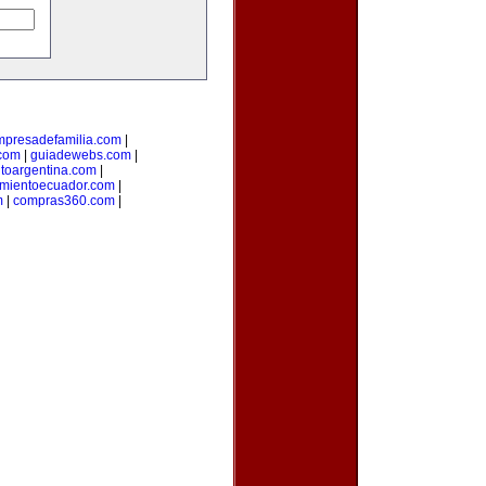
mpresadefamilia.com
|
com
|
guiadewebs.com
|
toargentina.com
|
amientoecuador.com
|
m
|
compras360.com
|