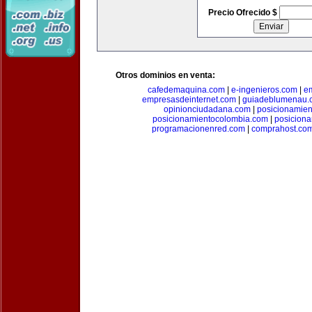
Precio Ofrecido $
Otros dominios en venta:
cafedemaquina.com
|
e-ingenieros.com
|
e
empresasdeinternet.com
|
guiadeblumenau.
opinionciudadana.com
|
posicionamien
posicionamientocolombia.com
|
posicion
programacionenred.com
|
comprahost.co