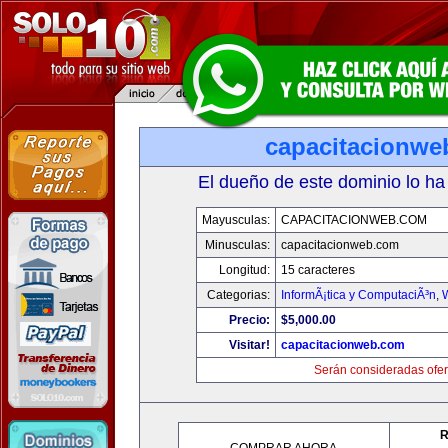
capacitacionwe
El dueño de este dominio lo ha
Mayusculas:
CAPACITACIONWEB.COM
Minusculas:
capacitacionweb.com
Longitud:
15 caracteres
Categorias:
InformÃ¡tica y ComputaciÃ³n
,
Precio:
$5,000.00
Visitar!
capacitacionweb.com
Serán consideradas ofer
R