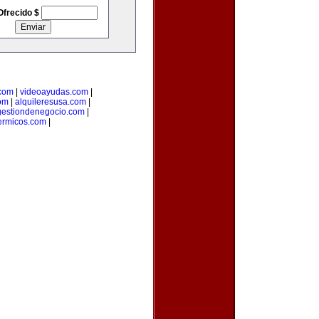
Ofrecido $
.com
|
videoayudas.com
|
om
|
alquileresusa.com
|
gestiondenegocio.com
|
ermicos.com
|