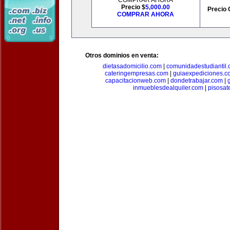
COMPRAR AHORA
Precio $
5,000.00
Precio 
COMPRAR AHORA
Otros dominios en venta:
dietasadomicilio.com
|
comunidadestudiantil
cateringempresas.com
|
guiaexpediciones.c
capacitacionweb.com
|
dondetrabajar.com
|
inmueblesdealquiler.com
|
pisosat