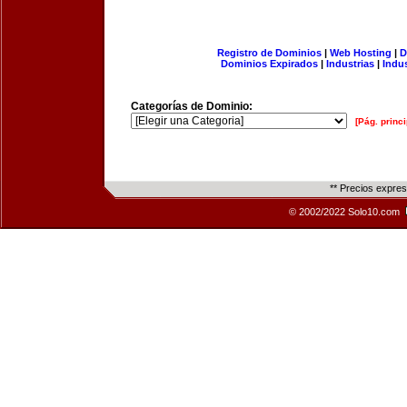
Registro de Dominios
|
Web Hosting
|
D
Dominios Expirados
|
Industrias
|
Indu
Categorías de Dominio:
[Pág. princi
** Precios expre
© 2002/2022 Solo10.com