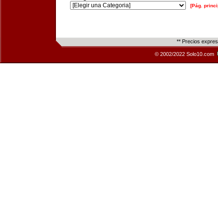
[Pág. princi
** Precios expre
© 2002/2022 Solo10.com