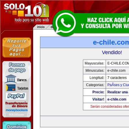
e-chile.co
Vendido!
Mayusculas:
E-CHILE.CO
Minusculas:
e-chile.com
Longitud:
7 caracteres
Categorias:
PaÃ­ses y Ci
Precio:
Realizar una 
Visitar!
e-chile.com
Serán consideradas ofer