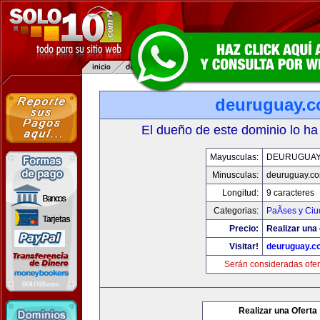
deuruguay.
El dueño de este dominio lo ha
Mayusculas:
DEURUGUAY
Minusculas:
deuruguay.c
Longitud:
9 caracteres
Categorias:
PaÃ­ses y Ci
Precio:
Realizar una 
Visitar!
deuruguay.c
Serán consideradas ofer
Realizar una Oferta