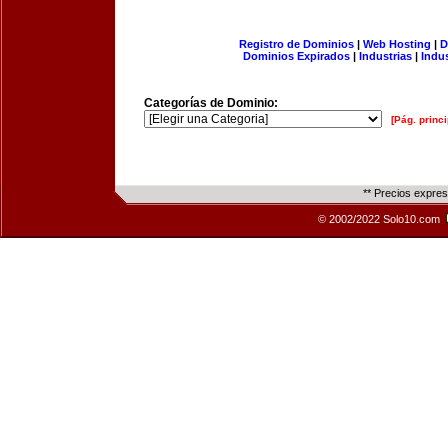
Registro de Dominios
|
Web Hosting
|
D
Dominios Expirados
|
Industrias
|
Indu
Categorías de Dominio:
[Pág. princi
** Precios expre
© 2002/2022 Solo10.com