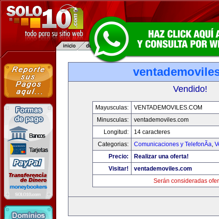
ventademovile
Vendido!
Mayusculas:
VENTADEMOVILES.COM
Minusculas:
ventademoviles.com
Longitud:
14 caracteres
Categorias:
Comunicaciones y TelefonÃ­a
,
V
Precio:
Realizar una oferta!
Visitar!
ventademoviles.com
Serán consideradas ofer