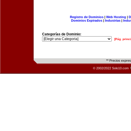
Registro de Dominios
|
Web Hosting
|
D
Dominios Expirados
|
Industrias
|
Indu
Categorías de Dominio:
[Pág. princi
** Precios expre
© 2002/2022 Solo10.com