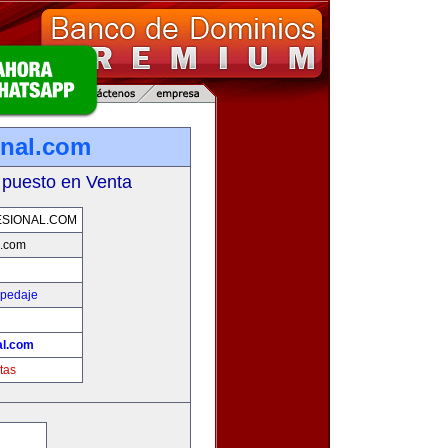
onal.com
 puesto en Venta
SIONAL.COM
l.com
spedaje
al.com
tas