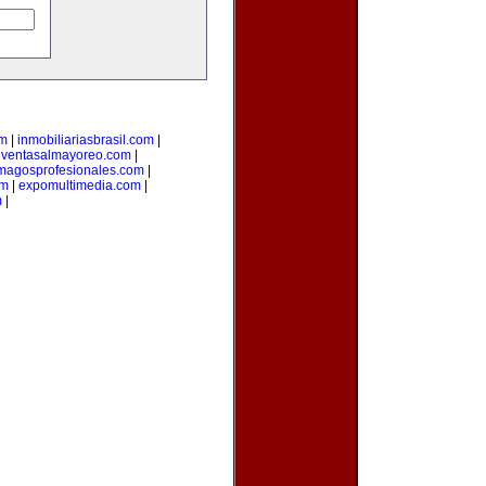
om
|
inmobiliariasbrasil.com
|
|
ventasalmayoreo.com
|
magosprofesionales.com
|
om
|
expomultimedia.com
|
m
|