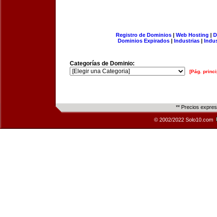
Registro de Dominios
|
Web Hosting
|
D
Dominios Expirados
|
Industrias
|
Indu
Categorías de Dominio:
[Pág. princi
** Precios expre
© 2002/2022 Solo10.com