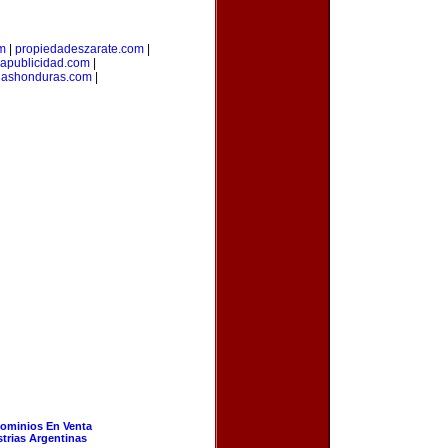
om
|
propiedadeszarate.com
|
iapublicidad.com
|
riashonduras.com
|
ominios En Venta
strias Argentinas