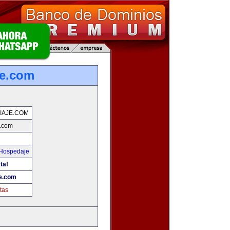
je.com
IAJE.COM
e.com
 Hospedaje
ta!
je.com
tas