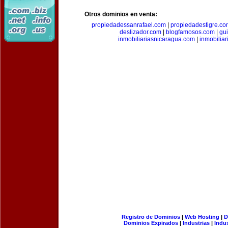
Otros dominios en venta:
propiedadessanrafael.com
|
propiedadestigre.c
deslizador.com
|
blogfamosos.com
|
gu
inmobiliariasnicaragua.com
|
inmobilia
Registro de Dominios
|
Web Hosting
|
D
Dominios Expirados
|
Industrias
|
Indu