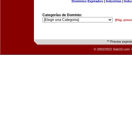
Dominios Expirados
|
Industrias
|
Indu
Categorías de Dominio:
[Pág. princi
** Precios expre
© 2002/2022 Solo10.com