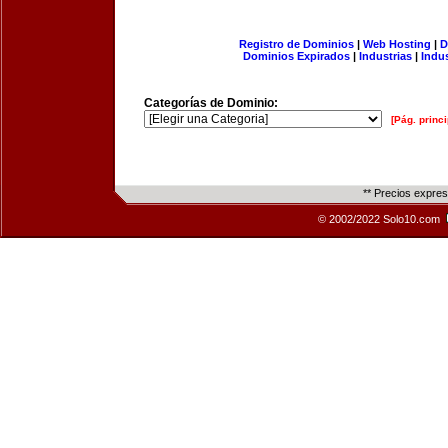
Registro de Dominios
|
Web Hosting
|
D
Dominios Expirados
|
Industrias
|
Indu
Categorías de Dominio:
[Pág. princi
** Precios expre
© 2002/2022 Solo10.com