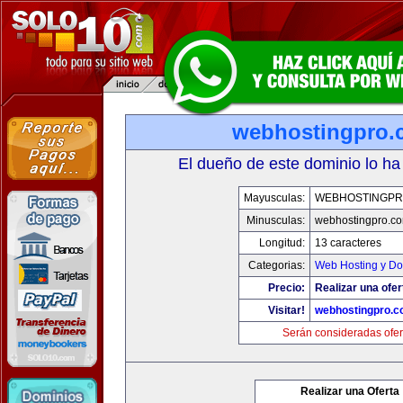
webhostingpro.
El dueño de este dominio lo ha
Mayusculas:
WEBHOSTINGPR
Minusculas:
webhostingpro.c
Longitud:
13 caracteres
Categorias:
Web Hosting y Do
Precio:
Realizar una ofer
Visitar!
webhostingpro.c
Serán consideradas ofer
Realizar una Oferta