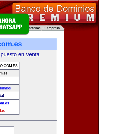
com.es
 puesto en Venta
O.COM.ES
om.es
minios
ta!
om.es
tas