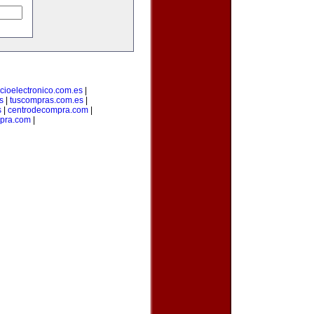
cioelectronico.com.es
|
s
|
tuscompras.com.es
|
s
|
centrodecompra.com
|
mpra.com
|