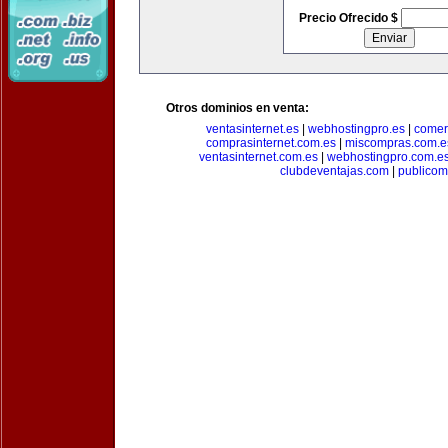
Precio Ofrecido $
Otros dominios en venta:
ventasinternet.es
|
webhostingpro.es
|
comer
comprasinternet.com.es
|
miscompras.com.e
ventasinternet.com.es
|
webhostingpro.com.e
clubdeventajas.com
|
publico