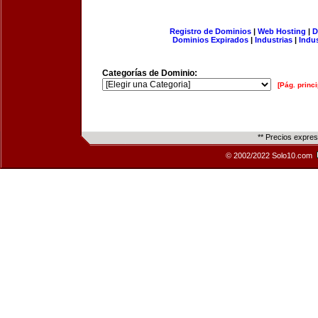
Registro de Dominios
|
Web Hosting
|
D
Dominios Expirados
|
Industrias
|
Indu
Categorías de Dominio:
[Pág. princi
** Precios expre
© 2002/2022 Solo10.com