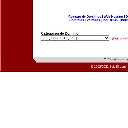
Registro de Dominios
|
Web Hosting
|
D
Dominios Expirados
|
Industrias
|
Indu
Categorías de Dominio:
[Pág. princi
** Precios expre
© 2002/2022 Solo10.com