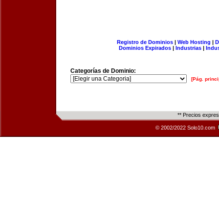
Registro de Dominios
|
Web Hosting
|
D
Dominios Expirados
|
Industrias
|
Indu
Categorías de Dominio:
[Pág. princi
** Precios expre
© 2002/2022 Solo10.com