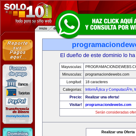
programaciondew
El dueño de este dominio lo ha
Mayusculas:
PROGRAMACIONDEWEBS.C
Minusculas:
programaciondewebs.com
Longitud:
18 caracteres
Categorias:
InformÃ¡tica y ComputaciÃ³n
,
Precio:
Realizar una oferta!
Visitar!
programaciondewebs.com
Serán consideradas ofer
Realizar una Oferta