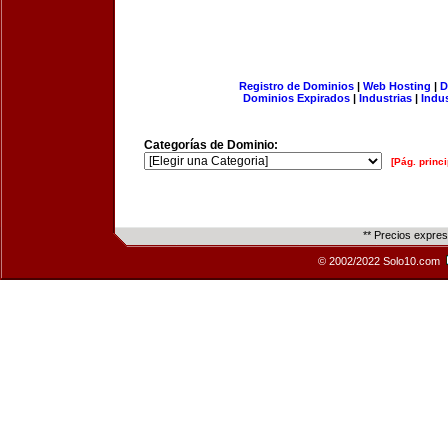
Registro de Dominios
|
Web Hosting
|
D
Dominios Expirados
|
Industrias
|
Indu
Categorías de Dominio:
[Pág. princi
** Precios expre
© 2002/2022 Solo10.com