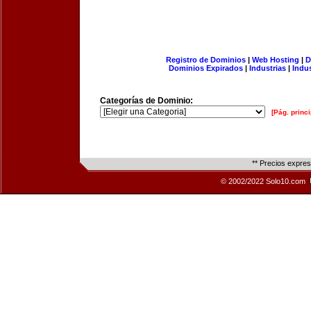
Registro de Dominios
|
Web Hosting
|
D
Dominios Expirados
|
Industrias
|
Indu
Categorías de Dominio:
[Pág. princi
** Precios expre
© 2002/2022 Solo10.com