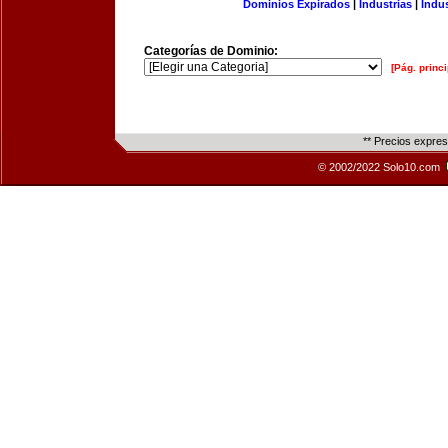
Dominios Expirados
|
Industrias
|
Indu
Categorías de Dominio:
[Pág. princi
** Precios expre
© 2002/2022 Solo10.com