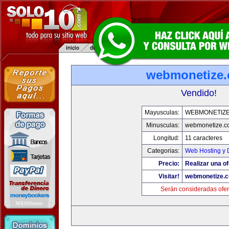
webmonetize
Vendido!
Mayusculas:
WEBMONETIZ
Minusculas:
webmonetize.c
Longitud:
11 caracteres
Categorias:
Web Hosting y 
Precio:
Realizar una of
Visitar!
webmonetize.
Serán consideradas ofer