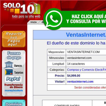
VentasInterne
El dueño de este dominio lo ha
Mayusculas:
VENTASINTERNET.COM
Minusculas:
ventasinternet.com
Longitud:
14 caracteres
Categorias:
Compras y Comercio ElectrÃ³
Precio:
$4,999.00
Visitar!
ventasinternet.com
Serán consideradas ofer
R