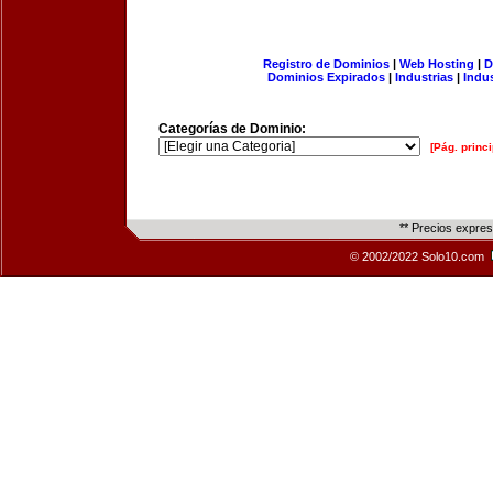
Registro de Dominios
|
Web Hosting
|
D
Dominios Expirados
|
Industrias
|
Indu
Categorías de Dominio:
[Pág. princi
** Precios expre
© 2002/2022 Solo10.com