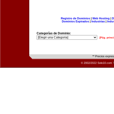
Registro de Dominios
|
Web Hosting
|
D
Dominios Expirados
|
Industrias
|
Indu
Categorías de Dominio:
[Pág. princi
** Precios expre
© 2002/2022 Solo10.com