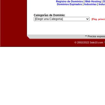
Registro de Dominios
|
Web Hosting
|
D
Dominios Expirados
|
Industrias
|
Indu
Categorías de Dominio:
[Pág. princi
** Precios expre
© 2002/2022 Solo10.com