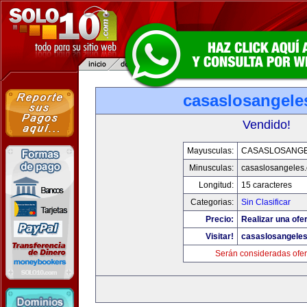
casaslosangele
Vendido!
Mayusculas:
CASASLOSANG
Minusculas:
casaslosangeles
Longitud:
15 caracteres
Categorias:
Sin Clasificar
Precio:
Realizar una ofer
Visitar!
casaslosangele
Serán consideradas ofer