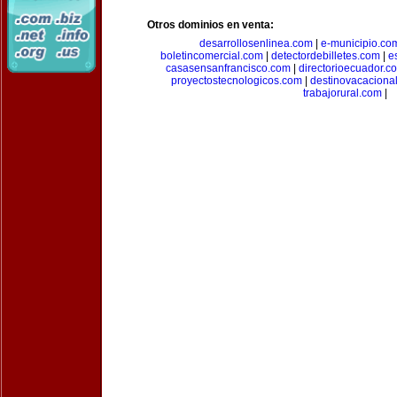
Otros dominios en venta:
desarrollosenlinea.com
|
e-municipio.co
boletincomercial.com
|
detectordebilletes.com
|
e
casasensanfrancisco.com
|
directorioecuador.c
proyectostecnologicos.com
|
destinovacaciona
trabajorural.com
|