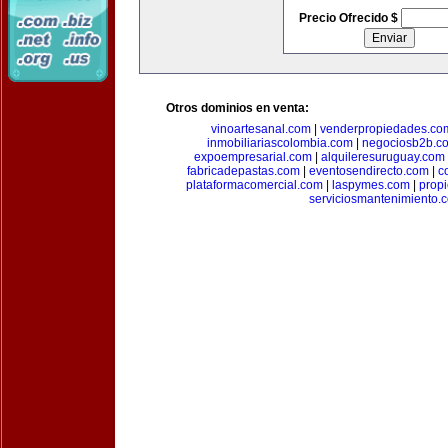
Precio Ofrecido $
Otros dominios en venta:
vinoartesanal.com
|
venderpropiedades.co
inmobiliariascolombia.com
|
negociosb2b.c
expoempresarial.com
|
alquileresuruguay.com
fabricadepastas.com
|
eventosendirecto.com
|
c
plataformacomercial.com
|
laspymes.com
|
prop
serviciosmantenimiento.