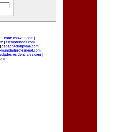
m
|
concursoweb.com
|
om
|
tuemprendes.com
|
|
capacitacionpyme.com
|
omunidadprofesional.com
|
iedadesresidenciales.com
|
com
|