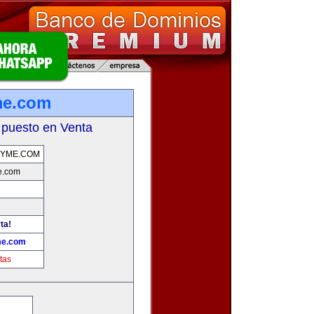
me.com
 puesto en Venta
PYME.COM
e.com
ta!
me.com
tas