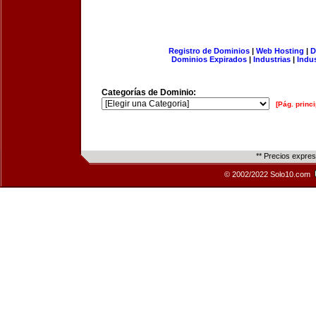
Registro de Dominios
|
Web Hosting
|
D
Dominios Expirados
|
Industrias
|
Indu
Categorías de Dominio:
[Pág. princi
** Precios expre
© 2002/2022 Solo10.com