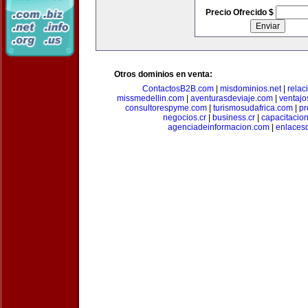
Precio Ofrecido $
Otros dominios en venta:
ContactosB2B.com
|
misdominios.net
|
rela
missmedellin.com
|
aventurasdeviaje.com
|
ventaj
consultorespyme.com
|
turismosudafrica.com
|
pr
negocios.cr
|
business.cr
|
capacitaci
agenciadeinformacion.com
|
enlaces