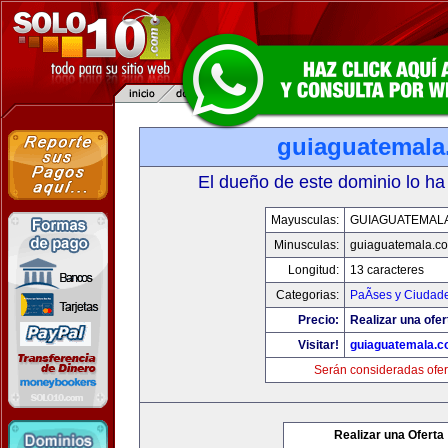
guiaguatemal
El dueño de este dominio lo ha
Mayusculas:
GUIAGUATEMAL
Minusculas:
guiaguatemala.c
Longitud:
13 caracteres
Categorias:
PaÃ­ses y Ciudad
Precio:
Realizar una ofer
Visitar!
guiaguatemala.
Serán consideradas ofer
Realizar una Oferta