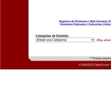
Registro de Dominios
|
Web Hosting
|
D
Dominios Expirados
|
Industrias
|
Indu
Categorías de Dominio:
[Pág. princi
** Precios expre
© 2002/2022 Solo10.com